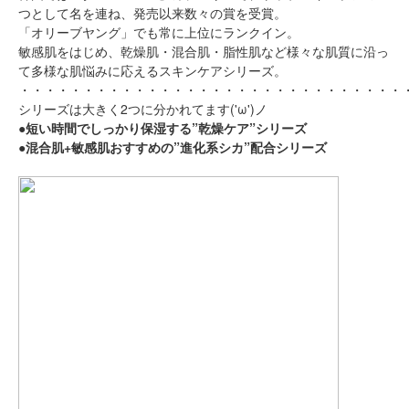
つとして名を連ね、発売以来数々の賞を受賞。
Recruit
「オリーブヤング」でも常に上位にランクイン。
採用情報
敏感肌をはじめ、乾燥肌・混合肌・脂性肌など様々な肌質に沿っ
て多様な肌悩みに応えるスキンケアシリーズ。
・・・・・・・・・・・・・・・・・・・・・・・・・・・・・・
シリーズは大きく2つに分かれてます('ω')ノ
●短い時間でしっかり保湿する”乾燥ケア”シリーズ
●混合肌+敏感肌おすすめの”進化系シカ”配合シリーズ
会社情報
お問い合わせ
プライバシーポリシー
サイトのご利用について