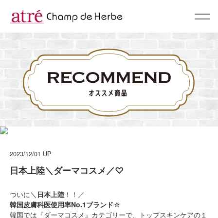
About
コンセプト
BrandList
ブランド一覧
Campaign & News
キャンペーン & ニュース
2023/12/01
UP
Recommend
日本上陸＼ダーマコスメ／♡
スタッフおすすめ
Shop
ついに＼
日本上陸
！！／
韓国皮膚科医使用率No.1ブランド
☆
ショップリスト
韓国では『ダーマコスメ』カテゴリーで、トップスキンケアの１