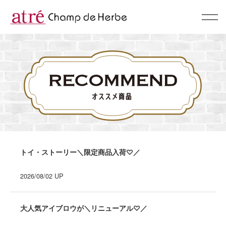
About
コンセプト
BrandList
ブランド一覧
Campaign & News
キャンペーン & ニュース
トイ・ストーリー＼限定商品入荷♡／
Recommend
2026/08/02
UP
スタッフおすすめ
Shop
大人気アイブロウが＼リニューアル♡／
ショップリスト