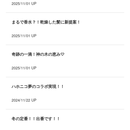
2025/11/01
UP
Recruit
採用情報
まるで香水？！乾燥した髪に新提案！
2025/11/01
UP
奇跡の一滴！神の木の恵み♡
会社情報
2025/11/01
UP
お問い合わせ
ハホニコ夢のコラボ実現！！
プライバシーポリシー
2024/11/22
UP
サイトのご利用について
冬の定番！！出番です！！