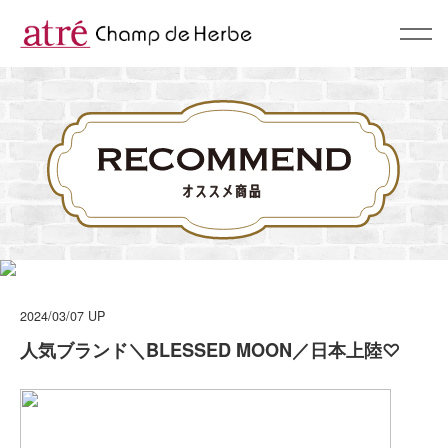
About
コンセプト
BrandList
ブランド一覧
Campaign & News
キャンペーン & ニュース
2024/03/07
UP
Recommend
人気ブランド＼BLESSED MOON／日本上陸♡
スタッフおすすめ
Shop
ショップリスト