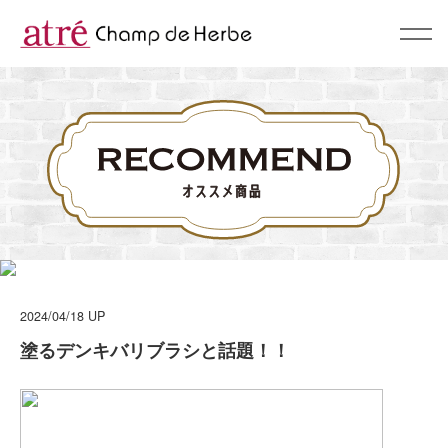
About
コンセプト
BrandList
ブランド一覧
Campaign & News
キャンペーン & ニュース
2024/04/18
UP
Recommend
塗るデンキバリブラシと話題！！
スタッフおすすめ
Shop
ショップリスト