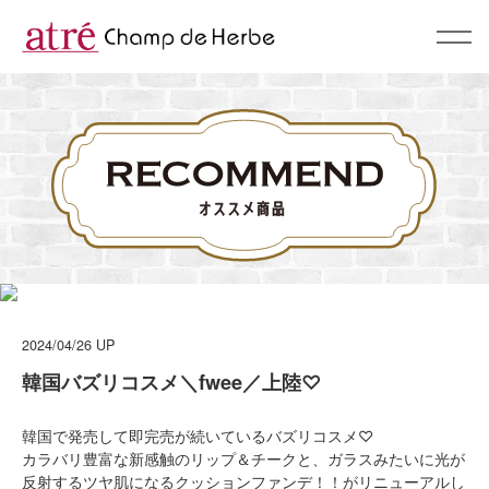
About
コンセプト
BrandList
ブランド一覧
Campaign & News
キャンペーン & ニュース
2024/04/26
UP
Recommend
韓国バズリコスメ＼fwee／上陸♡
スタッフおすすめ
Shop
韓国で発売して即完売が続いているバズリコスメ♡
カラバリ豊富な新感触のリップ＆チークと、ガラスみたいに光が
ショップリスト
反射するツヤ肌になるクッションファンデ！！がリニューアルし