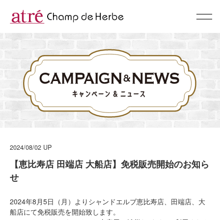
About
コンセプト
BrandList
ブランド一覧
Campaign & News
キャンペーン & ニュース
2024/08/02
UP
Recommend
【恵比寿店 田端店 大船店】免税販売開始のお知ら
スタッフおすすめ
せ
Shop
2024年8月5日（月）よりシャンドエルブ恵比寿店、田端店、大
ショップリスト
船店にて免税販売を開始致します。