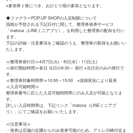
※参加券１枚につき、おひとり様の参加となります。
◆ファグラーPOP-UP SHOPの入店制限について
混雑が予想される下記日付に関して、整理券発券サービス
「matoca（LINEミニアプリ）」を利用した整理券の配布を行い
ます。
下記の詳細・注意事項をご確認のうえ、整理券の取得をお願いい
たします。
≪整理券発行日≫4月7日(火)・8日(水)・11日(土)
≪発行開始時間≫各日 当日の9:30～ 発行 ※当日分のみの発行で
す。
≪整理券対象時間帯≫10:00～15:00 ※混雑状況により延長
≪入店可能時間≫
整理券番号に応じた入店可能時間帯にのみ入店が可能となりま
す。
詳しい入店時間帯は、下記リンク「matoca（LINEミニアプ
リ）」にてご確認をお願いいたします。
≪注意事項≫
・発券は店舗の近隣からのみ発券可能のため、アトレ川崎付近ま