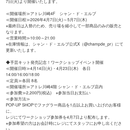
7日(火)より開催いたします。
Recruit
≪開催場所≫アトレ川崎4F シャン・ド・エルブ
採用情報
≪開催日程≫2026年4月7日(火)～5月7日(木)
※最終日は入替のため、売り場を縮小して一部商品のみの販売と
なります。
≪営業時間≫10:00～21:00
※在庫情報は、シャン・ド・エルブ公式X（@champde_pr）にて
更新いたします。
◆手芸キット発売記念！ワークショップイベント開催
会社情報
≪開催日時≫4月14日(火)・4月23日(木) 各日
14:00/16:00/18:00
お問い合わせ
≪定員≫各回 8名
≪開催場所≫アトレ川崎4階 シャン・ド・エルブ店内
≪参加費≫2,200円(税込) ※参加当日お支払い
プライバシーポリシー
≪参加方法≫
POP-UP SHOPでファグラー商品を1点以上お買い上げのお客様
サイトのご利用について
に、
レジにてワークショップ参加券を4月7日より配布します。
※参加希望の方はお会計時にレジにてスタッフにお申し出くださ
い。