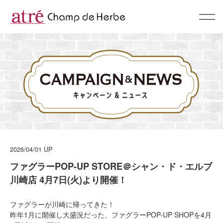
About
コンセプト
BrandList
ブランド一覧
Campaign & News
キャンペーン & ニュース
2026/04/01
UP
Recommend
ファグラーPOP-UP STORE＠シャン・ド・エルブ
スタッフおすすめ
川崎店 4月7日(火)より開催！
Shop
ファグラーが川崎に帰ってきた！
ショップリスト
昨年1月に開催し大盛況だった、ファグラーPOP-UP SHOPを4月