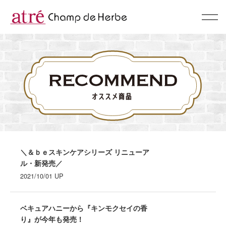
About
コンセプト
BrandList
ブランド一覧
Campaign & News
キャンペーン & ニュース
＼＆ｂｅスキンケアシリーズ リニューア
ル・新発売／
Recommend
2021/10/01
UP
スタッフおすすめ
Shop
ベキュアハニーから『キンモクセイの香
ショップリスト
り』が今年も発売！