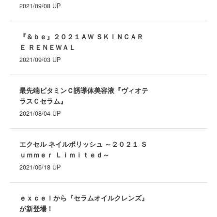
2021/09/08
UP
Recruit
採用情報
『＆ｂｅ』２０２１ＡＷ ＳＫＩＮＣＡＲ
Ｅ ＲＥＮＥＷＡＬ
2021/09/03
UP
最先端ビタミンＣ誘導体美容液『ヴィオテ
ラスＣセラム』
会社情報
2021/08/04
UP
お問い合わせ
エクセル ネイルポリッシュ ～２０２１ Ｓ
ｕｍｍｅｒ Ｌｉｍｉｔｅｄ～
プライバシーポリシー
2021/06/18
UP
サイトのご利用について
ｅｘｃｅｌから『セラムオイルクレンズ』
が新登場！