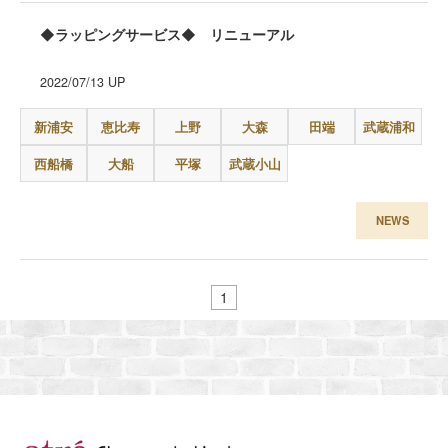
◆ラッピングサービス◆ リニューアル
2022/07/13
UP
新浦安
恵比寿
上野
大森
田端
武蔵浦和
西船橋
大船
平塚
武蔵小山
NEWS
1